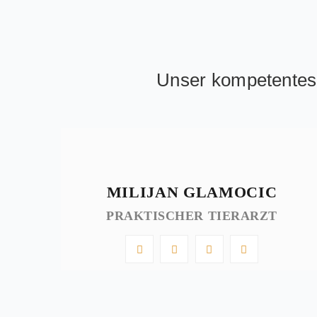
Unser kompetentes P
MILIJAN GLAMOCIC
NTIN;
PRAKTISCHER TIERARZT
 IHR
DER
RE
AN
E DIE